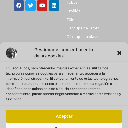
Tubes
Profilés
Tôle
Découpe de l’acier
Découpe au plasma
Grenaillage
Gestionar el consentimiento
+ D’infos
Attention
de las cookies
commerciale
Home
En León Tubos, para ofrecer las mejores experiencias, utilizamos
Accueil téléphonique:
Qui sommes-nous
+34 918857012
tecnologías como las cookies para almacenar y/o acceder a la
información del dispositivo. El consentimiento de estas tecnologías nos
Politique de qualité
Email:
permitirá procesar datos como el comportamiento de navegación o las
leontubos@leontubos.com
identificaciones únicas en este sitio. No consentir o retirar el
Confidentialité
consentimiento, puede afectar negativamente a ciertas características y
Adresse:
Carretera de Alcalá a
Politique des cookies
funciones.
Camarma de Esteruelas Km.
6
Mentions légales
Aceptar