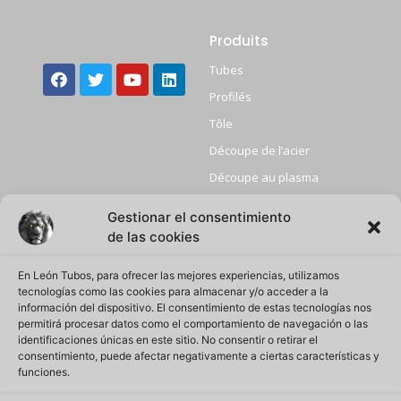
Produits
Tubes
Profilés
Tôle
Découpe de l’acier
Découpe au plasma
Grenaillage
Gestionar el consentimiento
+ D’infos
Attention
de las cookies
commerciale
Home
En León Tubos, para ofrecer las mejores experiencias, utilizamos
Accueil téléphonique:
Qui sommes-nous
tecnologías como las cookies para almacenar y/o acceder a la
+34 918857012
información del dispositivo. El consentimiento de estas tecnologías nos
Politique de qualité
Email:
permitirá procesar datos como el comportamiento de navegación o las
leontubos@leontubos.com
identificaciones únicas en este sitio. No consentir o retirar el
Confidentialité
consentimiento, puede afectar negativamente a ciertas características y
Adresse:
Carretera de Alcalá a
Politique des cookies
funciones.
Camarma de Esteruelas Km.
6
Mentions légales