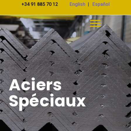
+34 91 885 70 12
English
|
Español
Aciers spéciaux
Aciers
Spéciaux